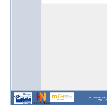
44, avenue de l
Tél. : 