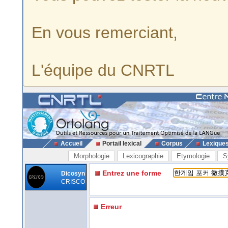
En vous remerciant,
L'équipe du CNRTL
Accueil
Portail lexical
Corpus
Lexique
Morphologie
Lexicographie
Etymologie
S
Entrez une forme
Dicosyn
CRISCO
Erreur