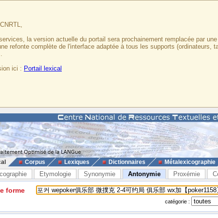
u CNRTL,
services, la version actuelle du portail sera prochainement remplacée par un
 une refonte complète de l'interface adaptée à tous les supports (ordinateurs, t
.
ion ici :
Portail lexical
cal
Corpus
Lexiques
Dictionnaires
Métalexicographie
cographie
Etymologie
Synonymie
Antonymie
Proxémie
C
ne forme
catégorie :