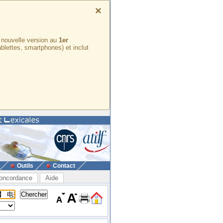
×
e nouvelle version au
1er
ablettes, smartphones) et inclut
Outils
Contact
oncordance
Aide