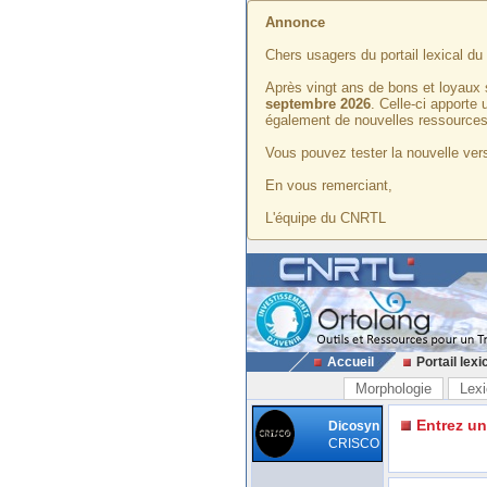
Annonce
Chers usagers du portail lexical d
Après vingt ans de bons et loyaux 
septembre 2026
. Celle-ci apporte
également de nouvelles ressources
Vous pouvez tester la nouvelle vers
En vous remerciant,
L'équipe du CNRTL
Accueil
Portail lexi
Morphologie
Lexi
Entrez u
Dicosyn
CRISCO