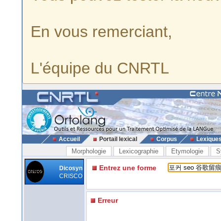
En vous remerciant,
L'équipe du CNRTL
Accueil
Portail lexical
Corpus
Lexique
Morphologie
Lexicographie
Etymologie
S
Entrez une forme
Dicosyn
CRISCO
Erreur