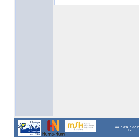
44, avenue de l
Tél. : 