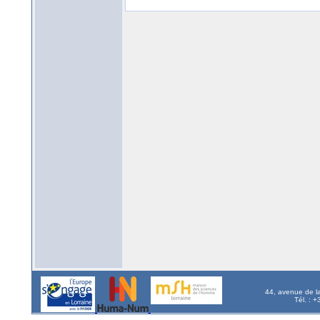
44, avenue de l
Tél. : 