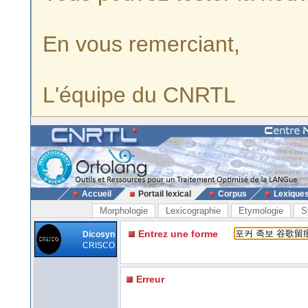
En vous remerciant,
L'équipe du CNRTL
Accueil
Portail lexical
Corpus
Lexique
Morphologie
Lexicographie
Etymologie
S
Entrez une forme
Dicosyn
CRISCO
Erreur