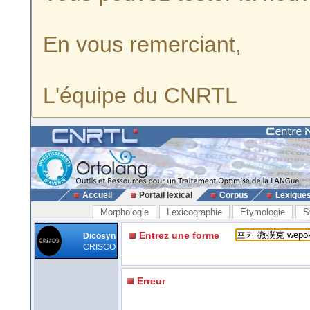
En vous remerciant,
L'équipe du CNRTL
Accueil
Portail lexical
Corpus
Lexique
Morphologie
Lexicographie
Etymologie
S
Entrez une forme
Dicosyn
CRISCO
Erreur