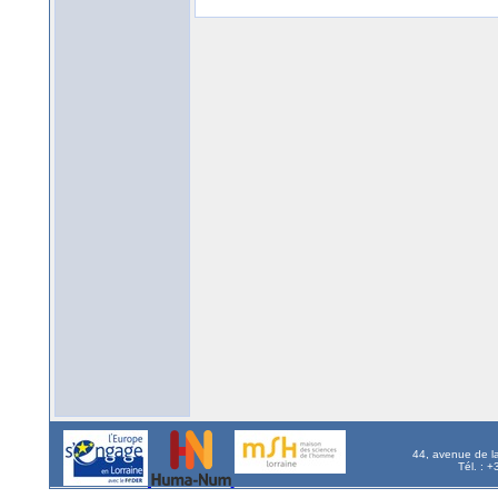
44, avenue de l
Tél. : 