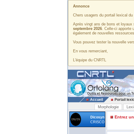
Annonce
Chers usagers du portail lexical d
Après vingt ans de bons et loyaux 
septembre 2026
. Celle-ci apporte
également de nouvelles ressources
Vous pouvez tester la nouvelle vers
En vous remerciant,
L'équipe du CNRTL
Accueil
Portail lexi
Morphologie
Lexi
Entrez u
Dicosyn
CRISCO