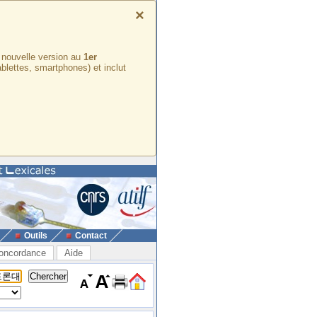
×
e nouvelle version au
1er
ablettes, smartphones) et inclut
Outils
Contact
oncordance
Aide