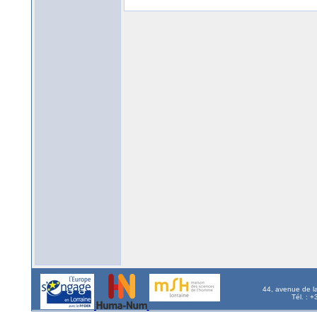
44, avenue de l
Tél. : 