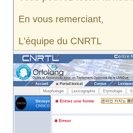
En vous remerciant,
L'équipe du CNRTL
Accueil
Portail lexical
Corpus
Lexique
Morphologie
Lexicographie
Etymologie
S
Entrez une forme
Dicosyn
CRISCO
Erreur