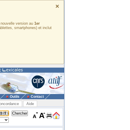
×
e nouvelle version au
1er
ablettes, smartphones) et inclut
Outils
Contact
oncordance
Aide