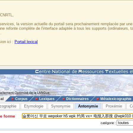
u CNRTL,
services, la version actuelle du portail sera prochainement remplacée par un
 une refonte complète de l'interface adaptée à tous les supports (ordinateurs, t
.
ion ici :
Portail lexical
cal
Corpus
Lexiques
Dictionnaires
Métalexicographie
cographie
Etymologie
Synonymie
Antonymie
Proxémie
C
ne forme
catégorie :