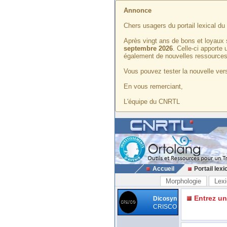
Annonce
Chers usagers du portail lexical d
Après vingt ans de bons et loyaux 
septembre 2026
. Celle-ci apporte
également de nouvelles ressources
Vous pouvez tester la nouvelle vers
En vous remerciant,
L'équipe du CNRTL
Accueil
Portail lexi
Morphologie
Lexi
Entrez u
Dicosyn
CRISCO