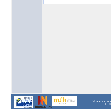
44, avenue de l
Tél. : 