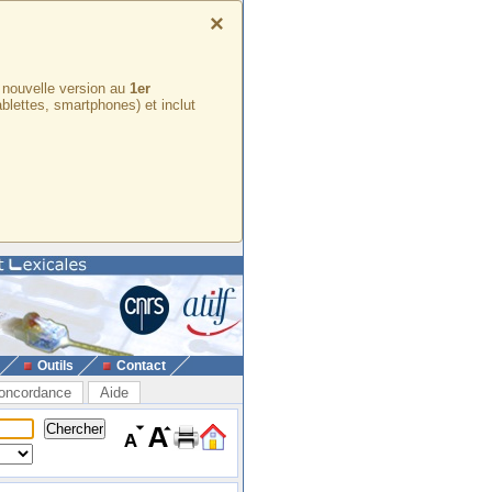
×
e nouvelle version au
1er
ablettes, smartphones) et inclut
Outils
Contact
oncordance
Aide