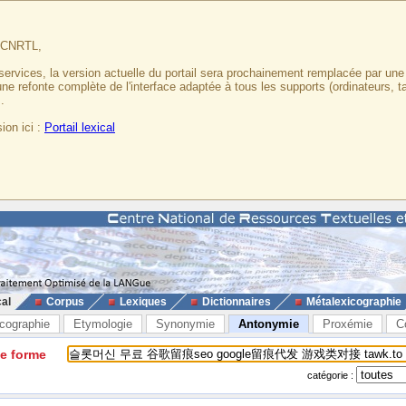
u CNRTL,
services, la version actuelle du portail sera prochainement remplacée par un
 une refonte complète de l'interface adaptée à tous les supports (ordinateurs, t
.
ion ici :
Portail lexical
cal
Corpus
Lexiques
Dictionnaires
Métalexicographie
cographie
Etymologie
Synonymie
Antonymie
Proxémie
C
ne forme
catégorie :