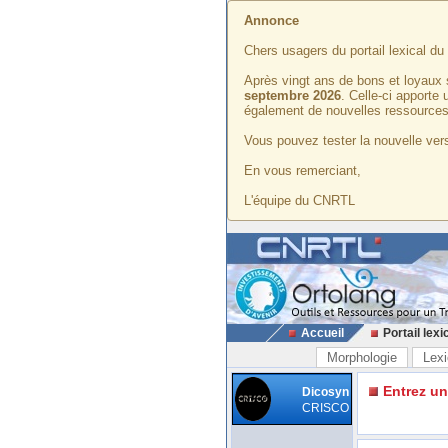
Annonce
Chers usagers du portail lexical d
Après vingt ans de bons et loyaux 
septembre 2026
. Celle-ci apporte
également de nouvelles ressources
Vous pouvez tester la nouvelle vers
En vous remerciant,
L'équipe du CNRTL
Accueil
Portail lexi
Morphologie
Lexi
Entrez u
Dicosyn
CRISCO