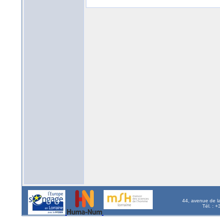
44, avenue de l
Tél. : 