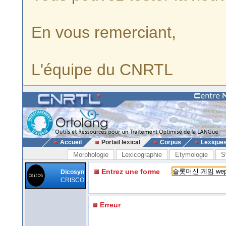
En vous remerciant,
L'équipe du CNRTL
Accueil
Portail lexical
Corpus
Lexique
Morphologie
Lexicographie
Etymologie
S
Entrez une forme
Dicosyn
CRISCO
Erreur