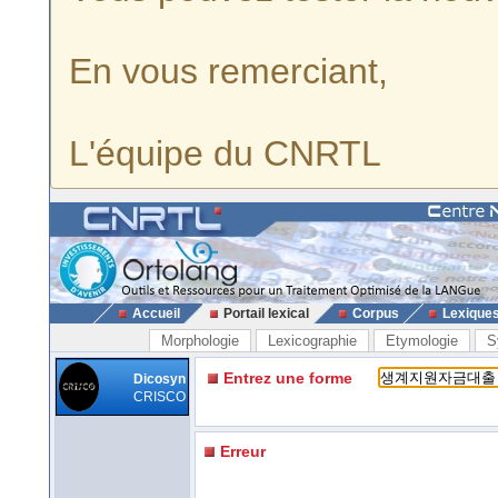
En vous remerciant,
L'équipe du CNRTL
Accueil
Portail lexical
Corpus
Lexique
Morphologie
Lexicographie
Etymologie
S
Entrez une forme
Dicosyn
CRISCO
Erreur