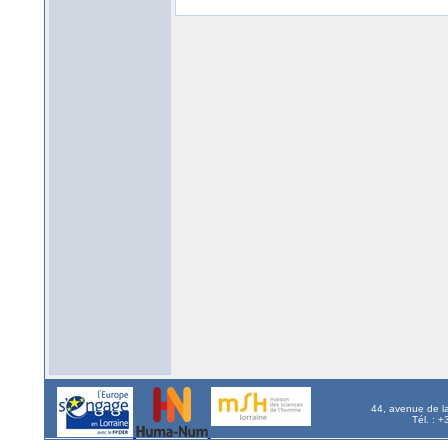
44, avenue de l
Tél. : 