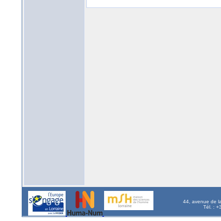
44, avenue de l
Tél. : 