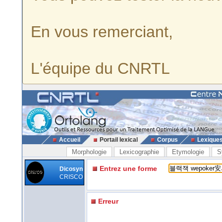
En vous remerciant,
L'équipe du CNRTL
Accueil
Portail lexical
Corpus
Lexique
Morphologie
Lexicographie
Etymologie
S
Entrez une forme
Dicosyn
CRISCO
Erreur