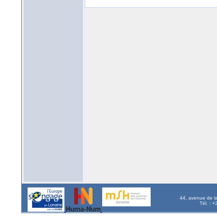
44, avenue de l
Tél. : 