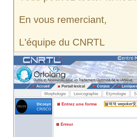
En vous remerciant,
L'équipe du CNRTL
Accueil
Portail lexical
Corpus
Lexique
Morphologie
Lexicographie
Etymologie
S
Entrez une forme
Dicosyn
CRISCO
Erreur