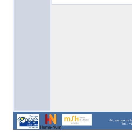
44, avenue de l
Tél. : 