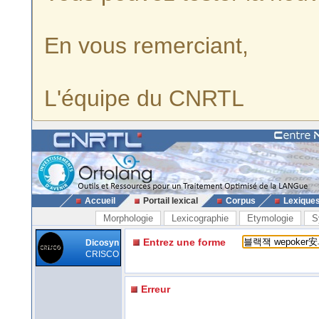
En vous remerciant,
L'équipe du CNRTL
Accueil
Portail lexical
Corpus
Lexique
Morphologie
Lexicographie
Etymologie
S
Entrez une forme
Dicosyn
CRISCO
Erreur