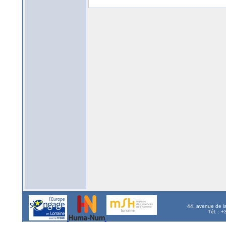
44, avenue de l
Tél. : 