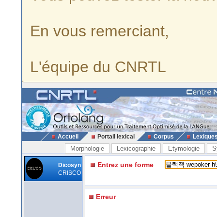
En vous remerciant,
L'équipe du CNRTL
Accueil
Portail lexical
Corpus
Lexique
Morphologie
Lexicographie
Etymologie
S
Entrez une forme
Dicosyn
CRISCO
Erreur