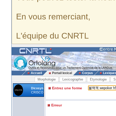
En vous remerciant,
L'équipe du CNRTL
Accueil
Portail lexical
Corpus
Lexique
Morphologie
Lexicographie
Etymologie
S
Entrez une forme
Dicosyn
CRISCO
Erreur