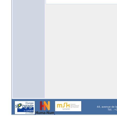
44, avenue de l
Tél. : 