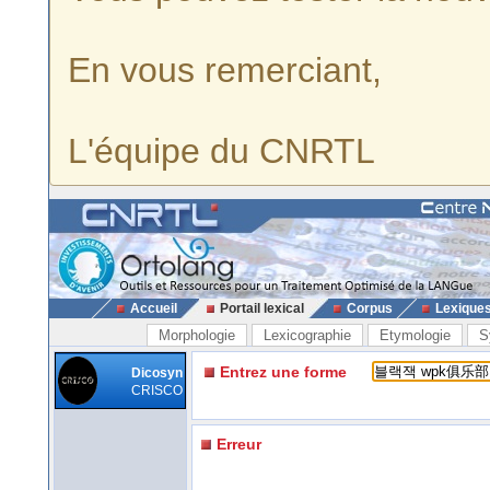
En vous remerciant,
L'équipe du CNRTL
Accueil
Portail lexical
Corpus
Lexique
Morphologie
Lexicographie
Etymologie
S
Entrez une forme
Dicosyn
CRISCO
Erreur