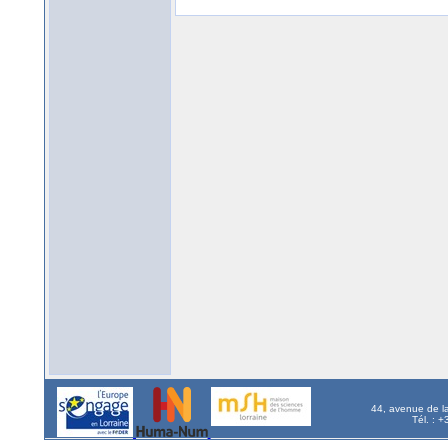
44, avenue de l
Tél. : 