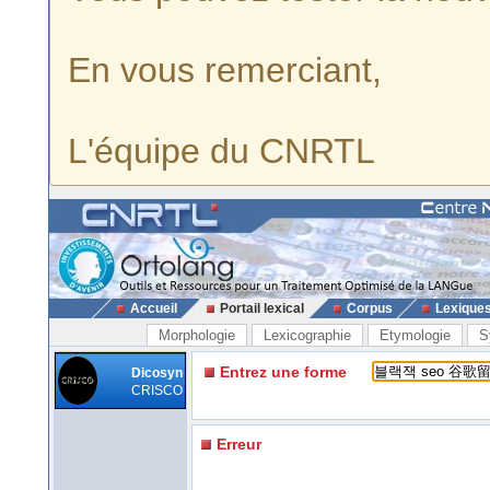
En vous remerciant,
L'équipe du CNRTL
Accueil
Portail lexical
Corpus
Lexique
Morphologie
Lexicographie
Etymologie
S
Entrez une forme
Dicosyn
CRISCO
Erreur