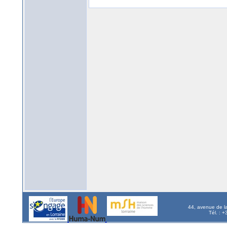
44, avenue de l
Tél. : 