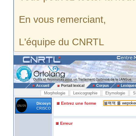
En vous remerciant,
L'équipe du CNRTL
Accueil
Portail lexical
Corpus
Lexique
Morphologie
Lexicographie
Etymologie
S
Entrez une forme
Dicosyn
CRISCO
Erreur