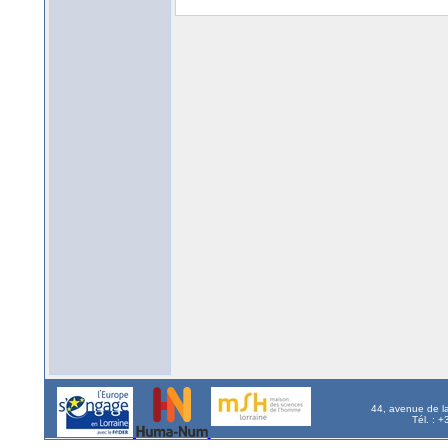
44, avenue de l
Tél. : 