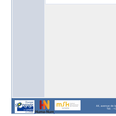
44, avenue de l
Tél. : 