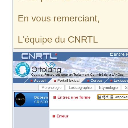
En vous remerciant,
L'équipe du CNRTL
Accueil
Portail lexical
Corpus
Lexique
Morphologie
Lexicographie
Etymologie
S
Entrez une forme
Dicosyn
CRISCO
Erreur