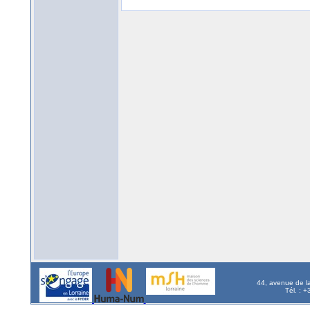
44, avenue de l
Tél. : 