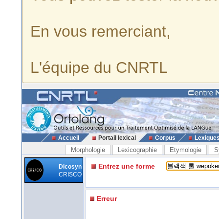
En vous remerciant,
L'équipe du CNRTL
Accueil
Portail lexical
Corpus
Lexique
Morphologie
Lexicographie
Etymologie
S
Entrez une forme
Dicosyn
CRISCO
Erreur