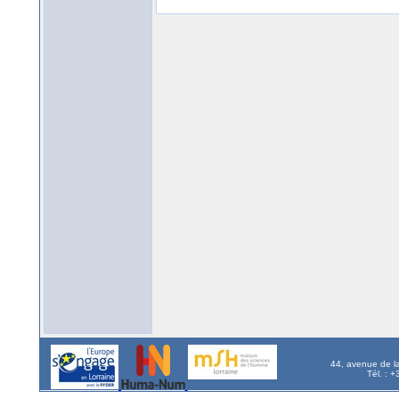
44, avenue de l
Tél. : 