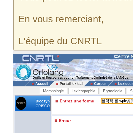
En vous remerciant,
L'équipe du CNRTL
Accueil
Portail lexical
Corpus
Lexique
Morphologie
Lexicographie
Etymologie
S
Entrez une forme
Dicosyn
CRISCO
Erreur