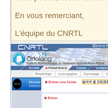
En vous remerciant,
L'équipe du CNRTL
Accueil
Portail lexical
Corpus
Lexique
Morphologie
Lexicographie
Etymologie
S
Entrez une forme
Dicosyn
CRISCO
Erreur