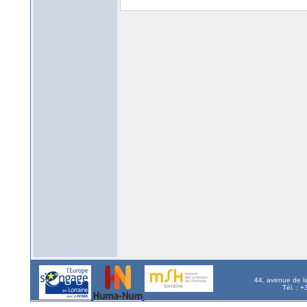
44, avenue de l
Tél. : 