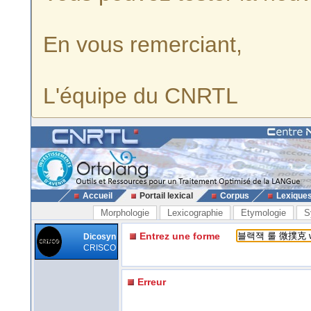
En vous remerciant,
L'équipe du CNRTL
Accueil
Portail lexical
Corpus
Lexique
Morphologie
Lexicographie
Etymologie
S
Entrez une forme
Dicosyn
CRISCO
Erreur