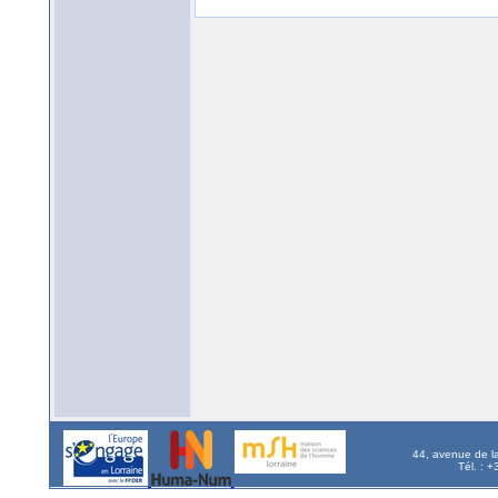
44, avenue de l
Tél. : 