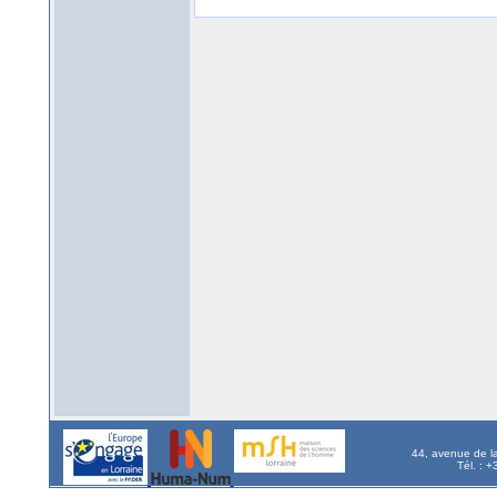
44, avenue de l
Tél. : 