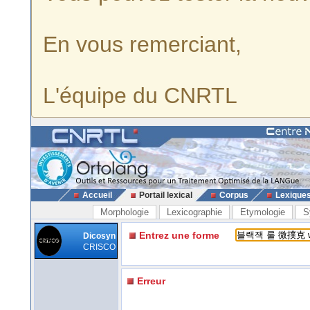
En vous remerciant,
L'équipe du CNRTL
Accueil
Portail lexical
Corpus
Lexique
Morphologie
Lexicographie
Etymologie
S
Entrez une forme
Dicosyn
CRISCO
Erreur