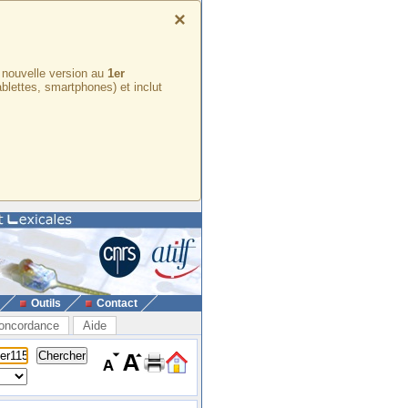
×
e nouvelle version au
1er
ablettes, smartphones) et inclut
Outils
Contact
oncordance
Aide