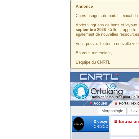
Annonce
Chers usagers du portail lexical d
Après vingt ans de bons et loyaux 
septembre 2026
. Celle-ci apporte
également de nouvelles ressources
Vous pouvez tester la nouvelle vers
En vous remerciant,
L'équipe du CNRTL
Accueil
Portail lexi
Morphologie
Lexi
Entrez u
Dicosyn
CRISCO