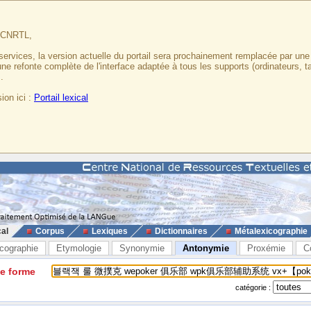
u CNRTL,
services, la version actuelle du portail sera prochainement remplacée par un
 une refonte complète de l'interface adaptée à tous les supports (ordinateurs, t
.
ion ici :
Portail lexical
cal
Corpus
Lexiques
Dictionnaires
Métalexicographie
cographie
Etymologie
Synonymie
Antonymie
Proxémie
C
ne forme
catégorie :