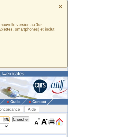
×
e nouvelle version au
1er
ablettes, smartphones) et inclut
Outils
Contact
oncordance
Aide