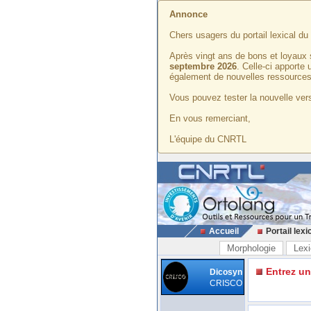
Annonce
Chers usagers du portail lexical d
Après vingt ans de bons et loyaux 
septembre 2026
. Celle-ci apporte
également de nouvelles ressources
Vous pouvez tester la nouvelle vers
En vous remerciant,
L'équipe du CNRTL
Accueil
Portail lexi
Morphologie
Lexi
Entrez u
Dicosyn
CRISCO