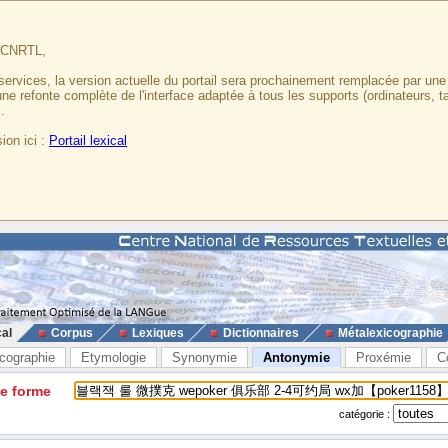
u CNRTL,
services, la version actuelle du portail sera prochainement remplacée par un
 une refonte complète de l'interface adaptée à tous les supports (ordinateurs, t
.
ion ici :
Portail lexical
cal
Corpus
Lexiques
Dictionnaires
Métalexicographie
cographie
Etymologie
Synonymie
Antonymie
Proxémie
C
ne forme
catégorie :