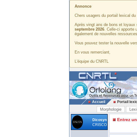
Annonce
Chers usagers du portail lexical d
Après vingt ans de bons et loyaux 
septembre 2026
. Celle-ci apporte
également de nouvelles ressources
Vous pouvez tester la nouvelle vers
En vous remerciant,
L'équipe du CNRTL
Accueil
Portail lexi
Morphologie
Lexi
Entrez u
Dicosyn
CRISCO