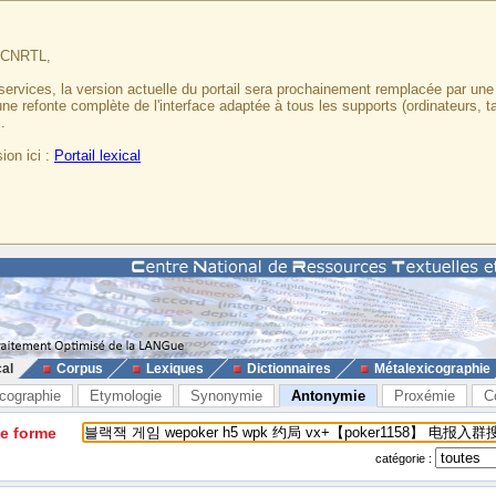
u CNRTL,
services, la version actuelle du portail sera prochainement remplacée par un
 une refonte complète de l'interface adaptée à tous les supports (ordinateurs, t
.
ion ici :
Portail lexical
cal
Corpus
Lexiques
Dictionnaires
Métalexicographie
cographie
Etymologie
Synonymie
Antonymie
Proxémie
C
ne forme
catégorie :