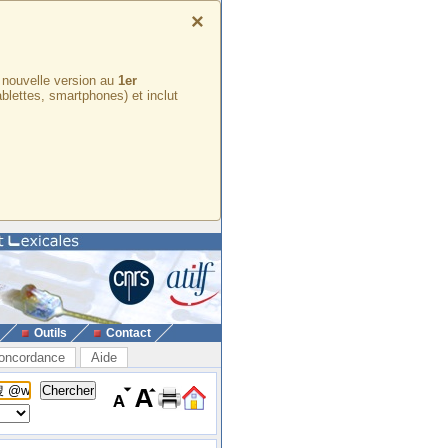
×
e nouvelle version au
1er
ablettes, smartphones) et inclut
Outils
Contact
oncordance
Aide