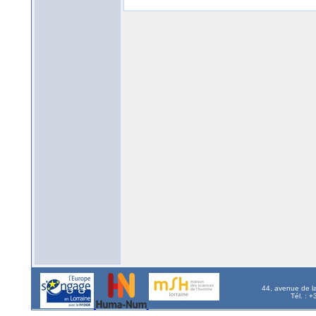
44, avenue de l
Tél. : 