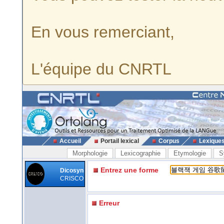
En vous remerciant,
L'équipe du CNRTL
Accueil
Portail lexical
Corpus
Lexique
Morphologie
Lexicographie
Etymologie
S
Entrez une forme
Dicosyn
CRISCO
Erreur