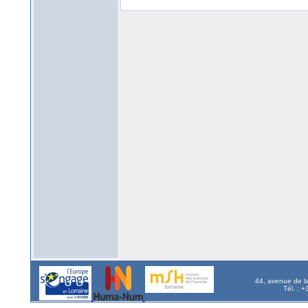
44, avenue de l
Tél. : 