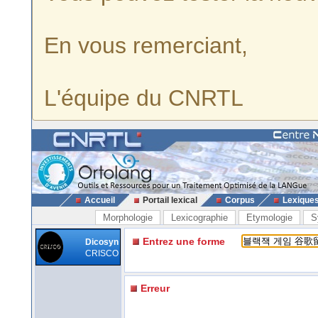
En vous remerciant,
L'équipe du CNRTL
Accueil
Portail lexical
Corpus
Lexique
Morphologie
Lexicographie
Etymologie
S
Entrez une forme
Dicosyn
CRISCO
Erreur