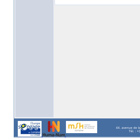
44, avenue de l
Tél. : 