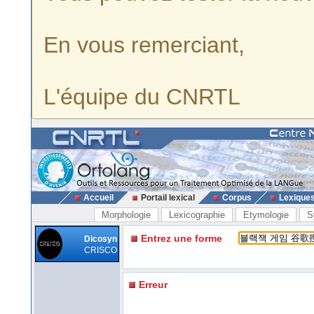
En vous remerciant,
L'équipe du CNRTL
Accueil
Portail lexical
Corpus
Lexique
Morphologie
Lexicographie
Etymologie
S
Entrez une forme
Dicosyn
CRISCO
Erreur