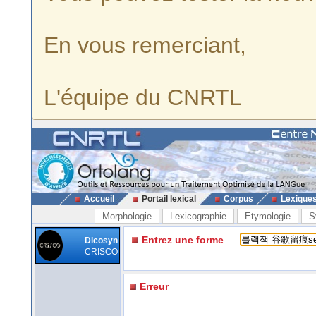
En vous remerciant,
L'équipe du CNRTL
Accueil
Portail lexical
Corpus
Lexique
Morphologie
Lexicographie
Etymologie
S
Entrez une forme
Dicosyn
CRISCO
Erreur