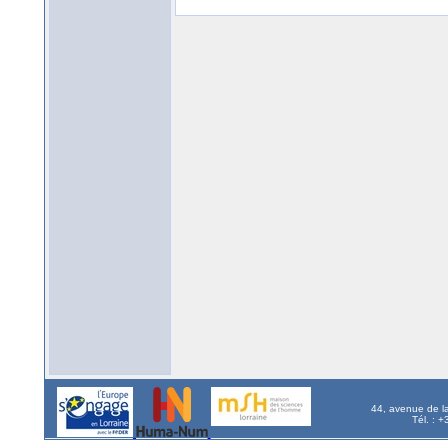
44, avenue de l
Tél. : 