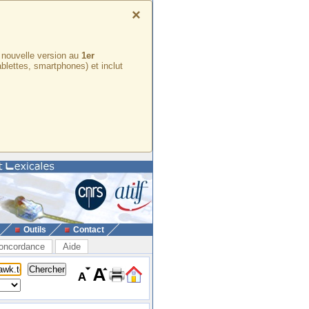
×
e nouvelle version au
1er
ablettes, smartphones) et inclut
Outils
Contact
oncordance
Aide