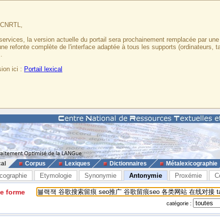
u CNRTL,
services, la version actuelle du portail sera prochainement remplacée par un
 une refonte complète de l'interface adaptée à tous les supports (ordinateurs, t
.
ion ici :
Portail lexical
cal
Corpus
Lexiques
Dictionnaires
Métalexicographie
cographie
Etymologie
Synonymie
Antonymie
Proxémie
C
ne forme
catégorie :