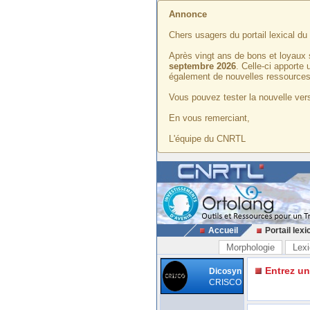
Annonce
Chers usagers du portail lexical d
Après vingt ans de bons et loyaux 
septembre 2026
. Celle-ci apporte
également de nouvelles ressources
Vous pouvez tester la nouvelle vers
En vous remerciant,
L'équipe du CNRTL
Accueil
Portail lexi
Morphologie
Lexi
Entrez u
Dicosyn
CRISCO