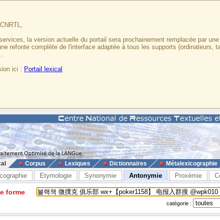
u CNRTL,
services, la version actuelle du portail sera prochainement remplacée par un
 une refonte complète de l'interface adaptée à tous les supports (ordinateurs, t
.
ion ici :
Portail lexical
cal
Corpus
Lexiques
Dictionnaires
Métalexicographie
cographie
Etymologie
Synonymie
Antonymie
Proxémie
C
ne forme
catégorie :