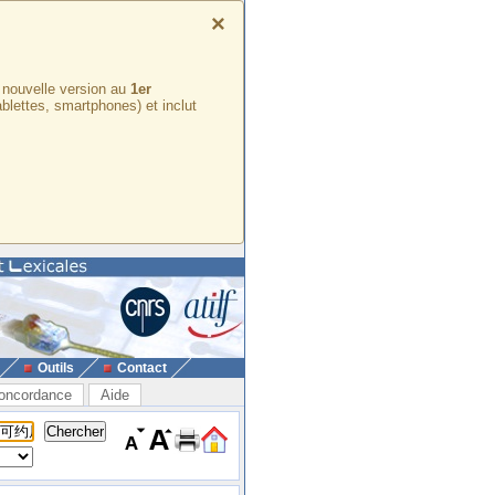
×
e nouvelle version au
1er
ablettes, smartphones) et inclut
Outils
Contact
oncordance
Aide