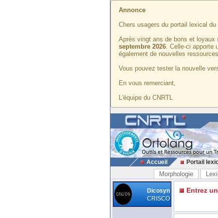
Annonce
Chers usagers du portail lexical d
Après vingt ans de bons et loyaux 
septembre 2026
. Celle-ci apporte
également de nouvelles ressources
Vous pouvez tester la nouvelle vers
En vous remerciant,
L'équipe du CNRTL
Accueil
Portail lexi
Morphologie
Lexi
Entrez u
Dicosyn
CRISCO