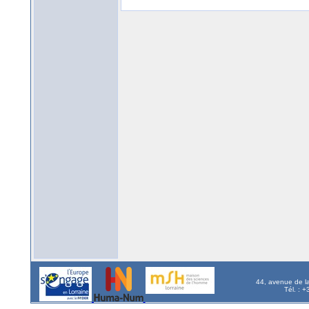
44, avenue de l
Tél. : 