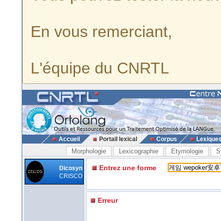
En vous remerciant,
L'équipe du CNRTL
Accueil
Portail lexical
Corpus
Lexique
Morphologie
Lexicographie
Etymologie
S
Entrez une forme
Dicosyn
CRISCO
Erreur