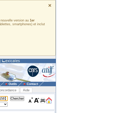
×
e nouvelle version au
1er
ablettes, smartphones) et inclut
Outils
Contact
oncordance
Aide