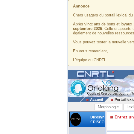
Annonce
Chers usagers du portail lexical d
Après vingt ans de bons et loyaux 
septembre 2026
. Celle-ci apporte
également de nouvelles ressources
Vous pouvez tester la nouvelle vers
En vous remerciant,
L'équipe du CNRTL
Accueil
Portail lexi
Morphologie
Lexi
Entrez u
Dicosyn
CRISCO