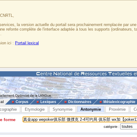
u CNRTL,
services, la version actuelle du portail sera prochainement remplacée par un
 une refonte complète de l'interface adaptée à tous les supports (ordinateurs, t
.
ion ici :
Portail lexical
cal
Corpus
Lexiques
Dictionnaires
Métalexicographie
cographie
Etymologie
Synonymie
Antonymie
Proxémie
C
ne forme
catégorie :