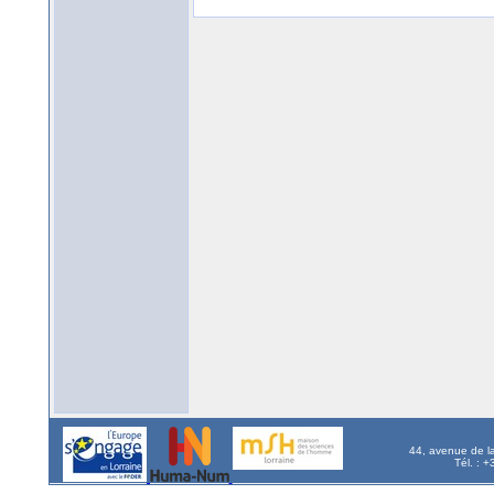
44, avenue de l
Tél. : 