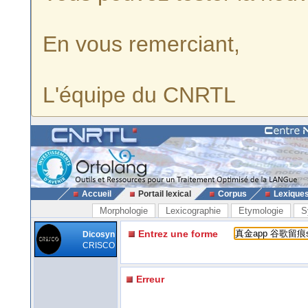
En vous remerciant,
L'équipe du CNRTL
Accueil
Portail lexical
Corpus
Lexique
Morphologie
Lexicographie
Etymologie
S
Entrez une forme
Dicosyn
CRISCO
Erreur