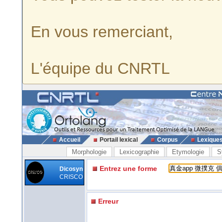
En vous remerciant,
L'équipe du CNRTL
Accueil
Portail lexical
Corpus
Lexique
Morphologie
Lexicographie
Etymologie
S
Entrez une forme
Dicosyn
CRISCO
Erreur