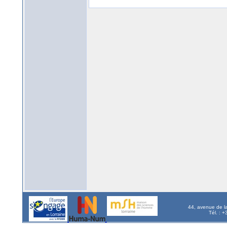
44, avenue de l
Tél. : 