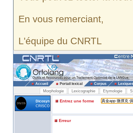
En vous remerciant,
L'équipe du CNRTL
Accueil
Portail lexical
Corpus
Lexique
Morphologie
Lexicographie
Etymologie
S
Entrez une forme
Dicosyn
CRISCO
Erreur