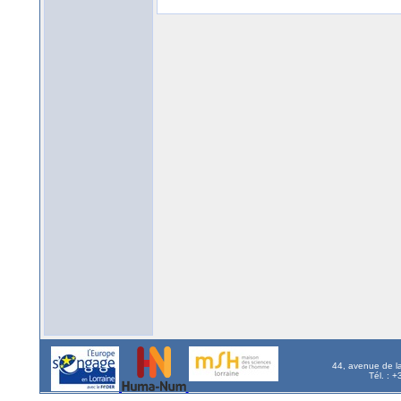
44, avenue de l
Tél. : 