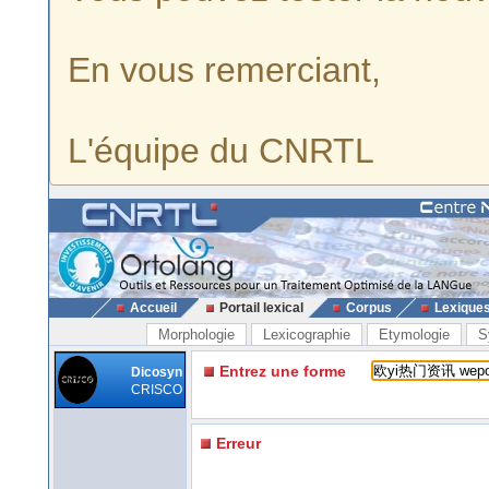
En vous remerciant,
L'équipe du CNRTL
Accueil
Portail lexical
Corpus
Lexique
Morphologie
Lexicographie
Etymologie
S
Entrez une forme
Dicosyn
CRISCO
Erreur