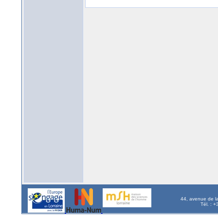
44, avenue de l
Tél. : 