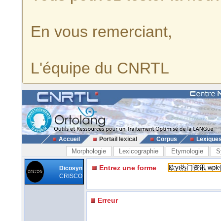
En vous remerciant,
L'équipe du CNRTL
Accueil
Portail lexical
Corpus
Lexique
Morphologie
Lexicographie
Etymologie
S
Entrez une forme
Dicosyn
CRISCO
Erreur