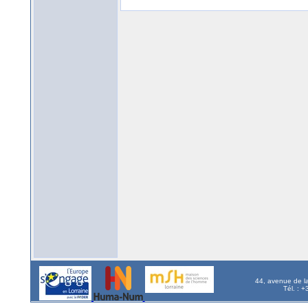
44, avenue de l
Tél. : 