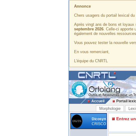
Annonce
Chers usagers du portail lexical d
Après vingt ans de bons et loyaux 
septembre 2026
. Celle-ci apporte
également de nouvelles ressources
Vous pouvez tester la nouvelle vers
En vous remerciant,
L'équipe du CNRTL
Accueil
Portail lexi
Morphologie
Lexi
Entrez u
Dicosyn
CRISCO