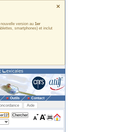
×
e nouvelle version au
1er
ablettes, smartphones) et inclut
Outils
Contact
oncordance
Aide