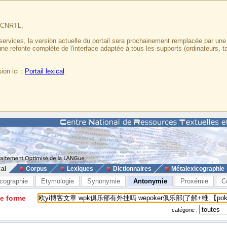
u CNRTL,
services, la version actuelle du portail sera prochainement remplacée par un
 une refonte complète de l'interface adaptée à tous les supports (ordinateurs, t
.
ion ici :
Portail lexical
cal
Corpus
Lexiques
Dictionnaires
Métalexicographie
cographie
Etymologie
Synonymie
Antonymie
Proxémie
C
ne forme
catégorie :