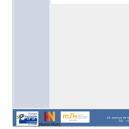
44, avenue de l
Tél. : 