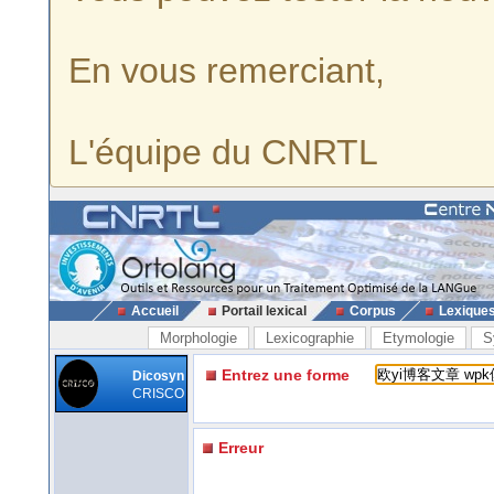
En vous remerciant,
L'équipe du CNRTL
Accueil
Portail lexical
Corpus
Lexique
Morphologie
Lexicographie
Etymologie
S
Entrez une forme
Dicosyn
CRISCO
Erreur