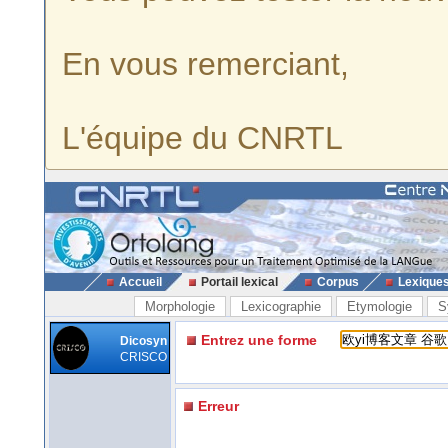
En vous remerciant,
L'équipe du CNRTL
Accueil
Portail lexical
Corpus
Lexique
Morphologie
Lexicographie
Etymologie
S
Entrez une forme
Dicosyn
CRISCO
Erreur