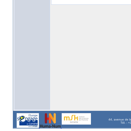
44, avenue de l
Tél. : 