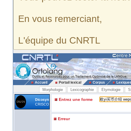
En vous remerciant,
L'équipe du CNRTL
Accueil
Portail lexical
Corpus
Lexique
Morphologie
Lexicographie
Etymologie
S
Entrez une forme
Dicosyn
CRISCO
Erreur