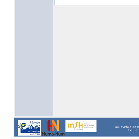
44, avenue de l
Tél. : 