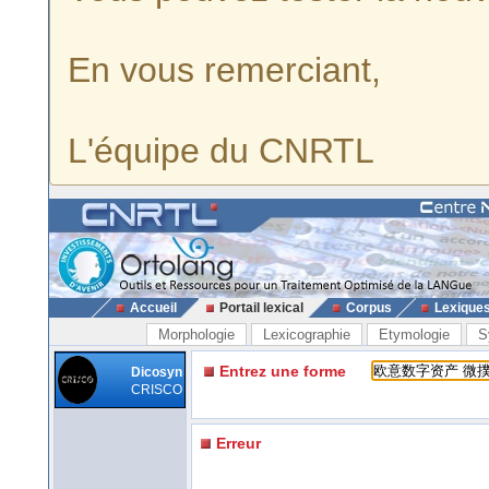
En vous remerciant,
L'équipe du CNRTL
Accueil
Portail lexical
Corpus
Lexique
Morphologie
Lexicographie
Etymologie
S
Entrez une forme
Dicosyn
CRISCO
Erreur