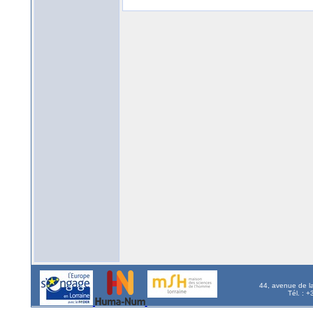
44, avenue de l
Tél. : 