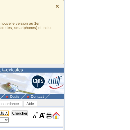
×
e nouvelle version au
1er
ablettes, smartphones) et inclut
Outils
Contact
oncordance
Aide