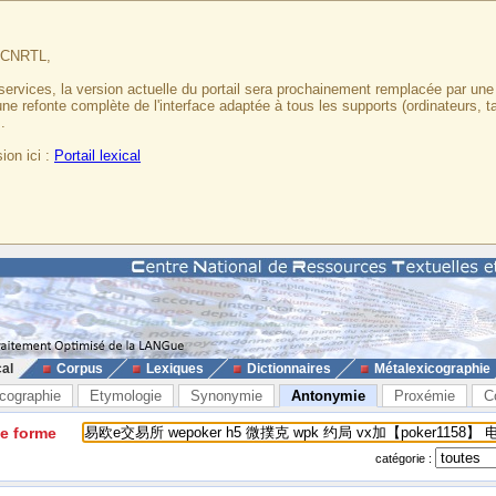
u CNRTL,
services, la version actuelle du portail sera prochainement remplacée par un
 une refonte complète de l'interface adaptée à tous les supports (ordinateurs, t
.
ion ici :
Portail lexical
cal
Corpus
Lexiques
Dictionnaires
Métalexicographie
cographie
Etymologie
Synonymie
Antonymie
Proxémie
C
ne forme
catégorie :