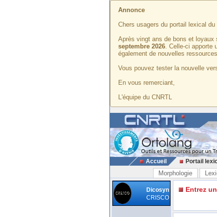
Annonce
Chers usagers du portail lexical d
Après vingt ans de bons et loyaux 
septembre 2026
. Celle-ci apporte
également de nouvelles ressources
Vous pouvez tester la nouvelle vers
En vous remerciant,
L'équipe du CNRTL
Accueil
Portail lexi
Morphologie
Lexi
Entrez u
Dicosyn
CRISCO