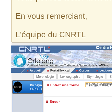
En vous remerciant,
L'équipe du CNRTL
Accueil
Portail lexical
Corpus
Lexique
Morphologie
Lexicographie
Etymologie
S
Entrez une forme
Dicosyn
CRISCO
Erreur