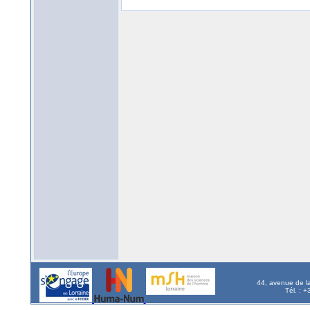
44, avenue de l
Tél. : 