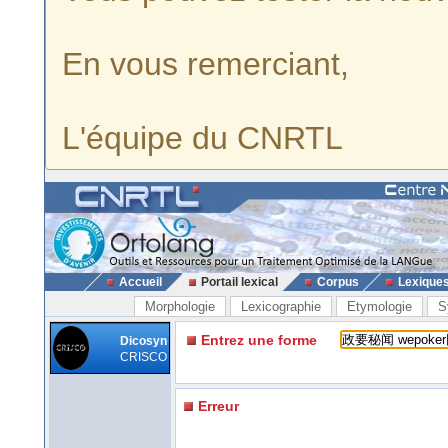
En vous remerciant,
L'équipe du CNRTL
Accueil
Portail lexical
Corpus
Lexique
Morphologie
Lexicographie
Etymologie
S
Entrez une forme
Dicosyn
CRISCO
Erreur