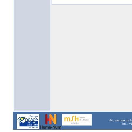
44, avenue de l
Tél. : 